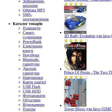
Зображення-
шпалери
Обрізка MP3
SMS-
поздоровлення
Каталог товарів
Планшети
Смарт-
3D Rally Evolution для Java
годинники
PowerBank
Електронні
книги
Ноутбуки
Bluetooth-
гарнітури
Дротові
Prince Of Persia - The Two T
гарнітури
Навушники
Карти пам'яті
USB Flash
USB HDD
Фотоапарати
Об'єктиви
Відеокамери
Tower Bloxx для Java (J2ME
Плеєри