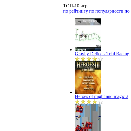
ТОП-10 игр
по рейтингу
по популярности
по
Gravity Defied - Trial Racin
Heroes of might and magic 3