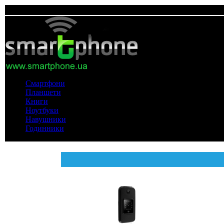
Смартфони
Планшети
Книги
Ноутбуки
Навушники
Годинники