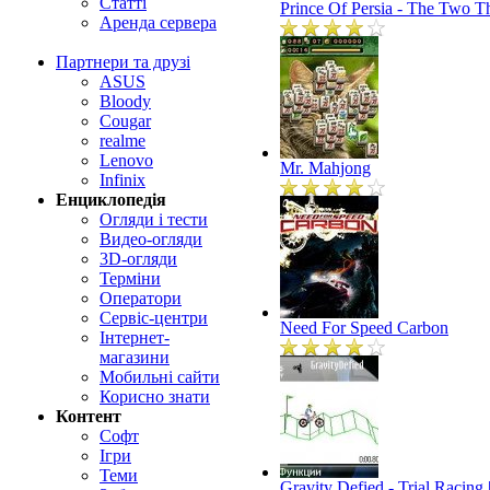
Статті
Prince Of Persia - The Two T
Аренда сервера
Партнери та друзі
ASUS
Bloody
Cougar
realme
Lenovo
Mr. Mahjong
Infinix
Енциклопедія
Огляди і тести
Видео-огляди
3D-огляди
Терміни
Оператори
Сервіс-центри
Need For Speed Carbon
Інтернет-
магазини
Мобильні сайти
Корисно знати
Контент
Софт
Ігри
Теми
Gravity Defied - Trial Racin