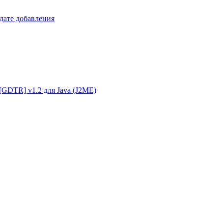
 дате добавления
g [GDTR] v1.2 для Java (J2ME)