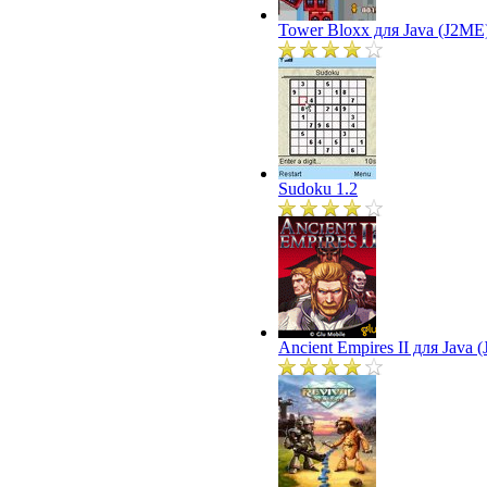
Tower Bloxx для Java (J2ME
Sudoku 1.2
Ancient Empires II для Java 