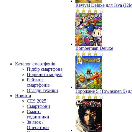
Revival Deluxe для Java (J2
Bomberman Deluxe
Каталог смартфонів
Підбір смартфона
Порівняти моделі
Рейтинг
смартфонів
Огляди техніки
Горожане 5 (Townsmen 5) дл
Новини
CES 2025
Смартфони
Смарт-
годинники
Зв'язок /
Оператори