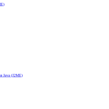
ME)
я Java (J2ME)