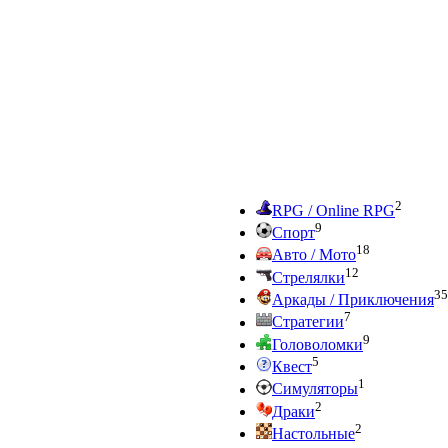
2
RPG / Online RPG
9
Спорт
18
Авто / Мото
12
Стрелялки
35
Аркады / Приключения
7
Стратегии
9
Головоломки
5
Квест
1
Симуляторы
2
Драки
2
Настольные