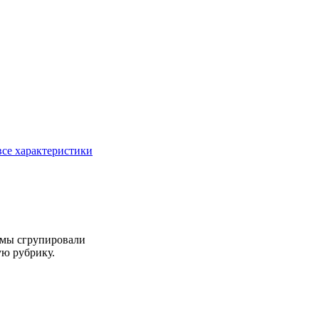
все характеристики
а мы сгрупировали
ую рубрику.