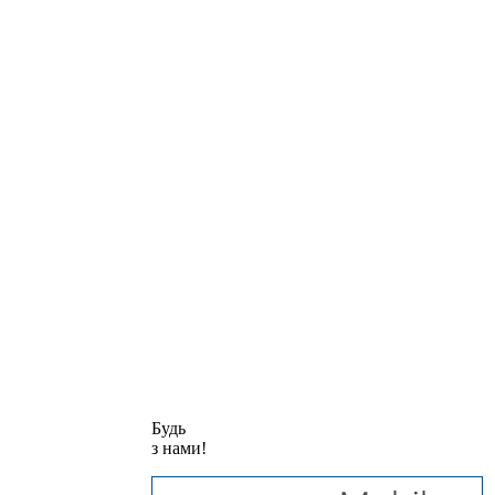
Будь
з нами!